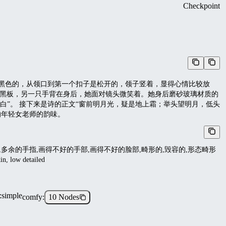
Checkpoint
黑色的，从领口到第一个扣子是松开的，领子竖着，显得心情比较放
向黑板，另一只手背在身后，她面对镜头微笑着。她身后磨砂玻璃材质的
白”。 接下来是诗的正文“窗前明月光，疑是地上霜；举头望明月，低头
的年轻女老师的韵味。
缺的,多余的手指,画得不好的手部,画得不好的脸部,畸形的,毁容的,形态畸形
 low detailed
:
simple
comfy
:
10 Nodes