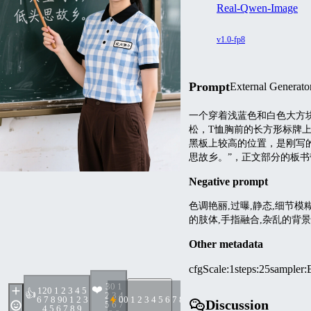
Real-Qwen-Image
v1.0-fp8
Prompt
External Generato
一个穿着浅蓝色和白色大方
松，T恤胸前的长方形标牌
黑板上较高的位置，是刚写的
思故乡。”，正文部分的板
Negative prompt
色调艳丽,过曝,静态,细节模
的肢体,手指融合,杂乱的背景,三条腿,塑料皮肤,
Other metadata
cfgScale
:
1
steps
:
25
sampler
:
3
0 1
❤️
12
0 1 2 3 4 5
👍
2 3 4
6 7 8 9
0 1 2 3
0
0 1 2 3 4 5 6 7 8 9
Discussion
5 6 7
4 5 6 7 8 9