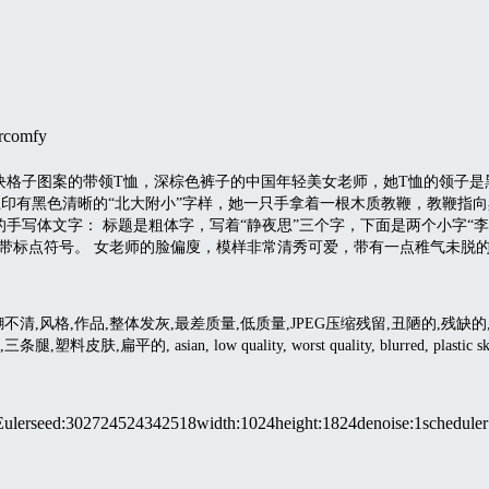
r
comfy
块格子图案的带领T恤，深棕色裤子的中国年轻美女老师，她T恤的领子是
上印有黑色清晰的“北大附小”字样，她一只手拿着一根木质教鞭，教鞭指
手写体文字： 标题是粗体字，写着“静夜思”三个字，下面是两个小字“李
书带标点符号。 女老师的脸偏廋，模样非常清秀可爱，带有一点稚气未脱
糊不清,风格,作品,整体发灰,最差质量,低质量,JPEG压缩残留,丑陋的,残
扁平的, asian, low quality, worst quality, blurred, plastic skin,
Euler
seed
:
302724524342518
width
:
1024
height
:
1824
denoise
:
1
scheduler