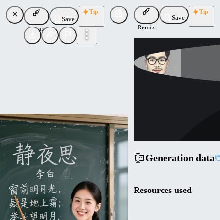
Tip
Tip
Save
Save
Remix
Remix
wikeeyang
Uploaded
Follow
Generation data
Resources used