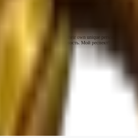
ceable female bias). Your models have their own unique personality.
своя неповторимая индивидуальность. Мой респект!