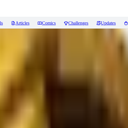
ls
Articles
Comics
Challenges
Updates