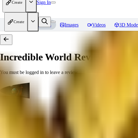
Sign In
Create
Create
Home
Models
Images
Videos
3D Mode
Incredible World
Reviews
You must be logged in to leave a review
Nourdal