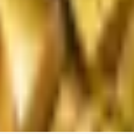
0
0
Comrade, I love your merges! This one is cool too (despite the noti
на ощутимый женский перекос). Есть в твоих моделях какая-то 
SoaxaosoaX
0
0