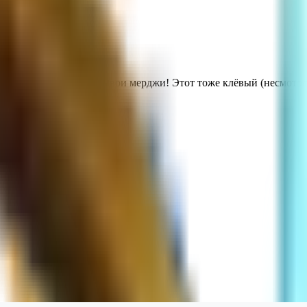
 My respect! Камрад, обожаю твои мерджи! Этот тоже клёвый (несмотря