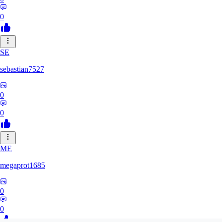
0
SE
sebastian7527
0
0
ME
megaprot1685
0
0