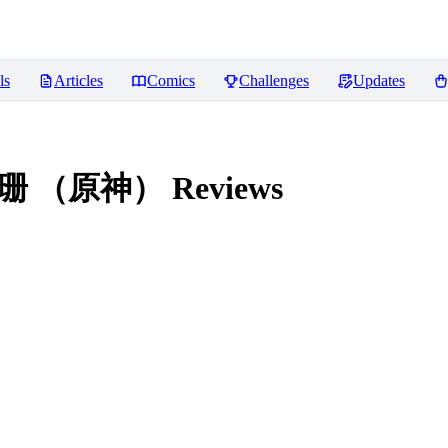
ls
Articles
Comics
Challenges
Updates
) 珐露珊 （原神）
Reviews