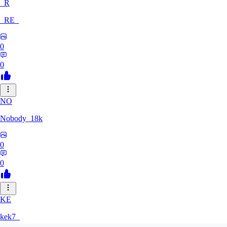
_R
_RE_
0
0
NO
Nobody_18k
0
0
KE
kek7_