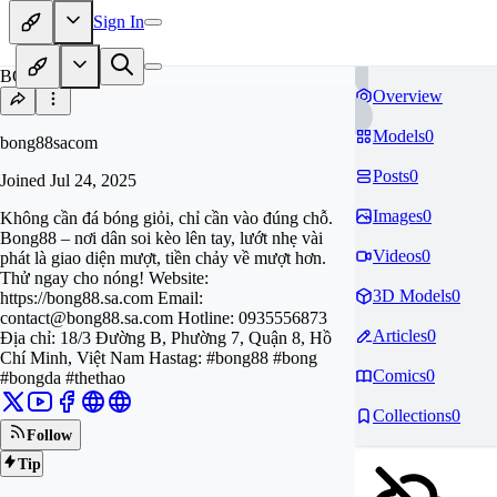
Sign In
BO
Overview
Models
0
bong88sacom
Posts
0
Joined
Jul 24, 2025
Images
0
Không cần đá bóng giỏi, chỉ cần vào đúng chỗ.
Bong88 – nơi dân soi kèo lên tay, lướt nhẹ vài
Videos
0
phát là giao diện mượt, tiền chảy về mượt hơn.
Thử ngay cho nóng! Website:
3D Models
0
https://bong88.sa.com Email:
contact@bong88.sa.com
Hotline: 0935556873
Articles
0
Địa chỉ: 18/3 Đường B, Phường 7, Quận 8, Hồ
Chí Minh, Việt Nam Hastag: #bong88 #bong
Comics
0
#bongda #thethao
Collections
0
Follow
Tip