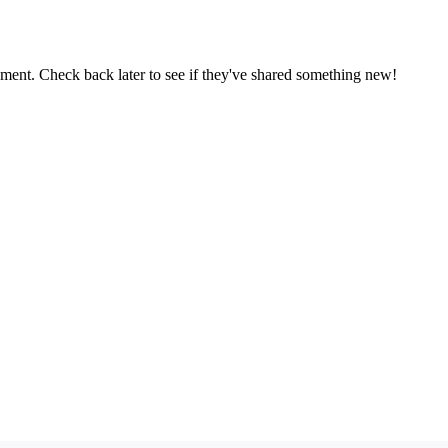
oment. Check back later to see if they've shared something new!