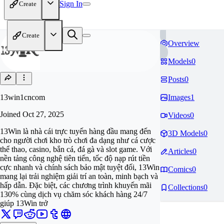
Sign In
Create
Create
Overview
Models
0
Posts
0
13win1cncom
Images
1
Joined
Oct 27, 2025
Videos
0
13Win là nhà cái trực tuyến hàng đầu mang đến
3D Models
0
cho người chơi kho trò chơi đa dạng như cá cược
thể thao, casino, bắn cá, đá gà và slot game. Với
Articles
0
nền tảng công nghệ tiên tiến, tốc độ nạp rút tiền
cực nhanh và chính sách bảo mật tuyệt đối, 13Win
Comics
0
mang lại trải nghiệm giải trí an toàn, minh bạch và
hấp dẫn. Đặc biệt, các chương trình khuyến mãi
Collections
0
130% cùng dịch vụ chăm sóc khách hàng 24/7
giúp 13Win trở