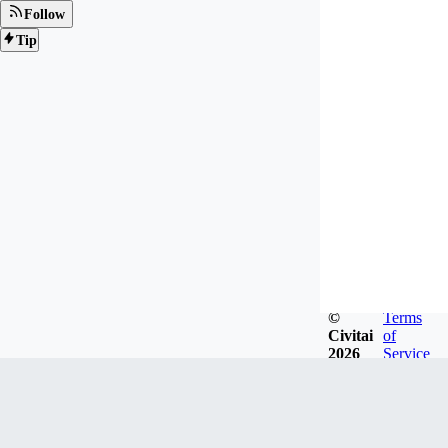
Follow
Tip
©
Terms
Civitai
of
2026
Service