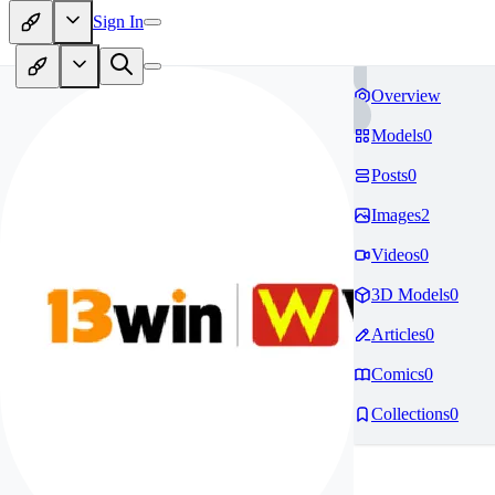
Sign In
Overview
Models
0
Posts
0
Images
2
Videos
0
3D Models
0
Articles
0
Comics
0
Collections
0