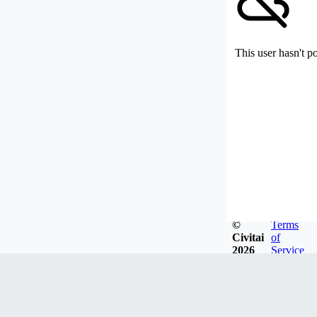
This user hasn't p
©
Terms
Civitai
of
2026
Service