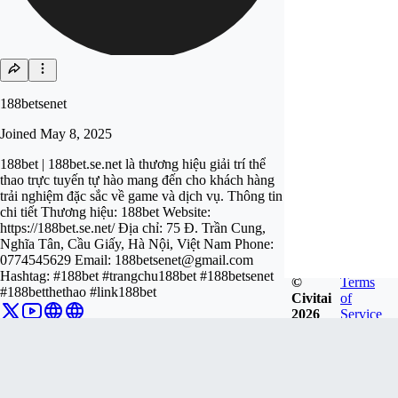
188betsenet
Joined
May 8, 2025
188bet | 188bet.se.net là thương hiệu giải trí thể
thao trực tuyến tự hào mang đến cho khách hàng
trải nghiệm đặc sắc về game và dịch vụ. Thông tin
chi tiết Thương hiệu: 188bet Website:
https://188bet.se.net/ Địa chỉ: 75 Đ. Trần Cung,
Nghĩa Tân, Cầu Giấy, Hà Nội, Việt Nam Phone:
0774545629 Email:
188betsenet@gmail.com
Hashtag: #188bet #trangchu188bet #188betsenet
©
Terms
#188betthethao #link188bet
Civitai
of
2026
Service
Follow
Tip