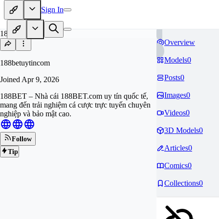
Sign In
18
Overview
Models
0
188betuytincom
Posts
0
Joined
Apr 9, 2026
Images
0
188BET – Nhà cái 188BET.com uy tín quốc tế,
mang đến trải nghiệm cá cược trực tuyến chuyên
Videos
0
nghiệp và bảo mật cao.
3D Models
0
Follow
Articles
0
Tip
Comics
0
Collections
0