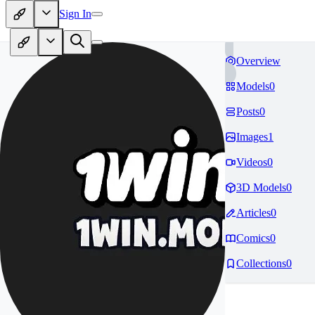
Sign In
Overview
Models
0
Posts
0
Images
1
Videos
0
3D Models
0
Articles
0
Comics
0
Collections
0