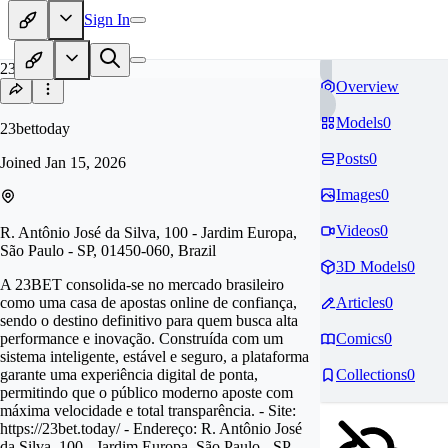
Sign In
23
Overview
Models
0
23bettoday
Posts
0
Joined
Jan 15, 2026
Images
0
Videos
0
R. Antônio José da Silva, 100 - Jardim Europa,
São Paulo - SP, 01450-060, Brazil
3D Models
0
A 23BET consolida-se no mercado brasileiro
como uma casa de apostas online de confiança,
Articles
0
sendo o destino definitivo para quem busca alta
performance e inovação. Construída com um
Comics
0
sistema inteligente, estável e seguro, a plataforma
garante uma experiência digital de ponta,
Collections
0
permitindo que o público moderno aposte com
máxima velocidade e total transparência. - Site:
https://23bet.today/ - Endereço: R. Antônio José
da Silva, 100 - Jardim Europa, São Paulo - SP,