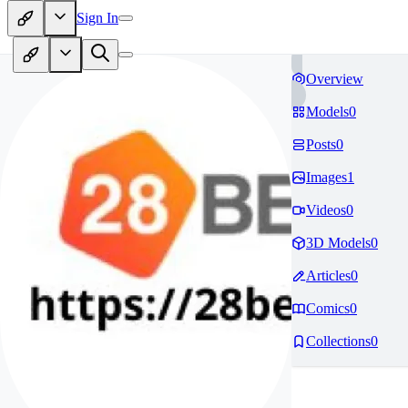
Sign In
Overview
Models
0
Posts
0
Images
1
Videos
0
3D Models
0
Articles
0
Comics
0
Collections
0