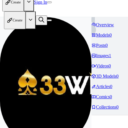
Sign In
Create
Create
Overview
Models
0
Posts
0
Images
1
Videos
0
3D Models
0
Articles
0
Comics
0
Collections
0