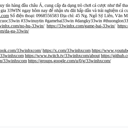
y tín hàng đầu châu Á, cung cấp đa dạng trò chơi cá cược như thể thao,
 gia 33WIN ngay hôm nay để nhận ưu đãi hấp dẫn và trải nghiệm cá cượ
x.com
Số điện thoại: 0968556583 Địa chỉ: 45 Ng. Ngô Sỹ Liên, Văn 
acuoc33win #33winuytin #gamebai33win #dangky33win #thuonglon3
3winhx.com/no-hu-33win/
https://33winhx.com/game-bai-33win/
https
om/da-ga-33win/
book.com/33winhxcom/
https://x.com/33winhxcom
https://www.yout
m/33winhxcom
https://www.twitch.tv/33winhxcom/about
https://githu
com/33winhxcom
https://groups.google.com/u/0/g/33winhxcom/