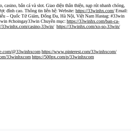
 casino, bắn cá và slot. Giao diện thân thiện, nạp rút nhanh chóng,
c đỉnh cao. Thông tin liên hệ: Website:
https://33winhx.com/
Email:
Miếu – Quốc Tử Giám, Đống Đa, Hà Nội, Việt Nam Hastag: #33win
3win #choingay33win Chuyên mục:
https://33winhx.com/ban-ca-
://33winhx.com/casino-33win/
https://33winhx.com/xo-so-33win/
ube.com/@33winhxcom
https://www.pinterest.com/33winhxcom/
b.com/33winhxcom
https://500px.com/p/33winhxcom