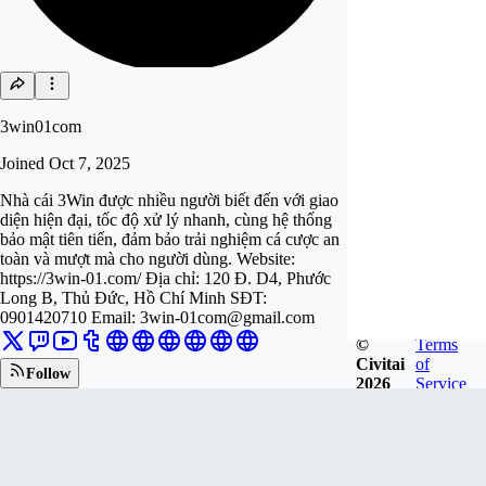
3win01com
Joined
Oct 7, 2025
Nhà cái 3Win được nhiều người biết đến với giao
diện hiện đại, tốc độ xử lý nhanh, cùng hệ thống
bảo mật tiên tiến, đảm bảo trải nghiệm cá cược an
toàn và mượt mà cho người dùng. Website:
https://3win-01.com/ Địa chỉ: 120 Đ. D4, Phước
Long B, Thủ Đức, Hồ Chí Minh SĐT:
0901420710 Email:
3win-01com@gmail.com
©
Terms
Civitai
of
Follow
2026
Service
Tip