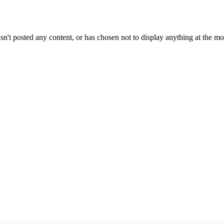
sn't posted any content, or has chosen not to display anything at the m