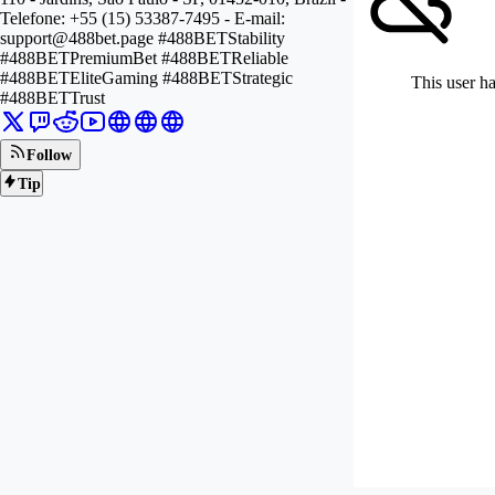
Telefone: +55 (15) 53387-7495 - E-mail:
support@488bet.page
#488BETStability
#488BETPremiumBet #488BETReliable
#488BETEliteGaming #488BETStrategic
This user ha
#488BETTrust
Follow
Tip