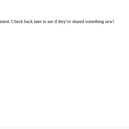
oment. Check back later to see if they've shared something new!