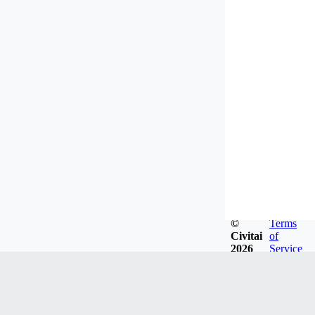
©
Terms
Civitai
of
2026
Service