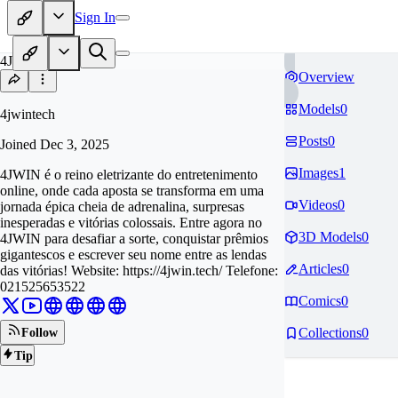
Sign In
4J
Overview
Models
0
4jwintech
Posts
0
Joined
Dec 3, 2025
Images
1
4JWIN é o reino eletrizante do entretenimento
online, onde cada aposta se transforma em uma
Videos
0
jornada épica cheia de adrenalina, surpresas
inesperadas e vitórias colossais. Entre agora no
3D Models
0
4JWIN para desafiar a sorte, conquistar prêmios
gigantescos e escrever seu nome entre as lendas
Articles
0
das vitórias! Website: https://4jwin.tech/ Telefone:
021525653522
Comics
0
Collections
0
Follow
Tip