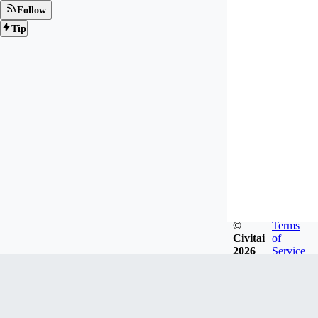
Follow
Tip
©
Terms
Civitai
of
2026
Service