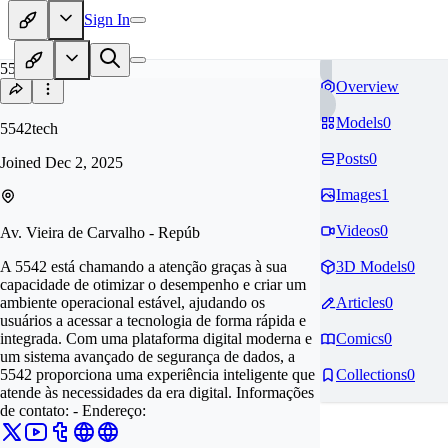
Sign In
55
Overview
Models
0
5542tech
Posts
0
Joined
Dec 2, 2025
Images
1
Videos
0
Av. Vieira de Carvalho - Repúb
A 5542 está chamando a atenção graças à sua
3D Models
0
capacidade de otimizar o desempenho e criar um
ambiente operacional estável, ajudando os
Articles
0
usuários a acessar a tecnologia de forma rápida e
integrada. Com uma plataforma digital moderna e
Comics
0
um sistema avançado de segurança de dados, a
5542 proporciona uma experiência inteligente que
Collections
0
atende às necessidades da era digital. Informações
de contato: - Endereço: