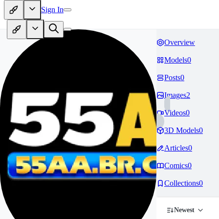
Sign In
Overview
Models
0
Posts
0
Images
2
Videos
0
3D Models
0
Articles
0
Comics
0
Collections
0
Newest