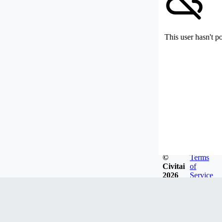
This user hasn't p
©
Terms
Civitai
of
2026
Service