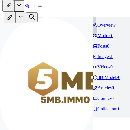
Sign In
Overview
Models
0
Posts
0
Images
1
Videos
0
3D Models
0
Articles
0
Comics
0
Collections
0