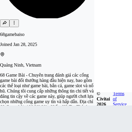
68gamebaiso
Joined
Jan 28, 2025
Quảng Ninh, Vietnam
68 Game Bài - Chuyên trang đánh giá các cổng
game bài đổi thưởng hàng đầu hiện nay, bao gồm
các thể loại như game bài, bắn cá, game slot và nổ
hũ. Chúng tôi cung cấp những thông tin chi tiết và
©
Terms
đáng tin cậy về các game này, giúp người chơi lựa
Civitai
of
chọn những cổng game uy tín và hấp dẫn. Địa chỉ
2026
Service
68 Game bài: 199 Vũ Văn Hiếu, Hà Tu, Thành
phố Hạ Long, Quảng Ninh, Vietnam Điện thoại:
0333.089.133