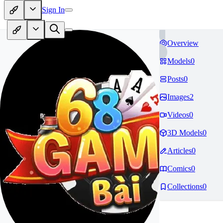
Sign In
Overview
Models
0
Posts
0
Images
2
Videos
0
3D Models
0
Articles
0
Comics
0
Collections
0