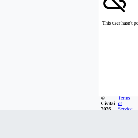
This user hasn't p
©
Terms
Civitai
of
2026
Service