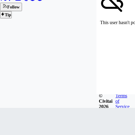
Follow
Tip
This user hasn't p
©
Terms
Civitai
of
2026
Service