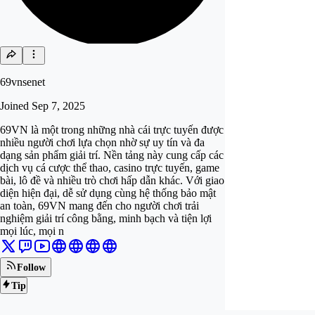
69vnsenet
Joined
Sep 7, 2025
69VN là một trong những nhà cái trực tuyến được
nhiều người chơi lựa chọn nhờ sự uy tín và đa
dạng sản phẩm giải trí. Nền tảng này cung cấp các
dịch vụ cá cược thể thao, casino trực tuyến, game
bài, lô đề và nhiều trò chơi hấp dẫn khác. Với giao
diện hiện đại, dễ sử dụng cùng hệ thống bảo mật
an toàn, 69VN mang đến cho người chơi trải
nghiệm giải trí công bằng, minh bạch và tiện lợi
mọi lúc, mọi n
Follow
Tip