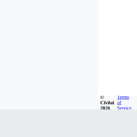
©
Terms
Civitai
of
2026
Service