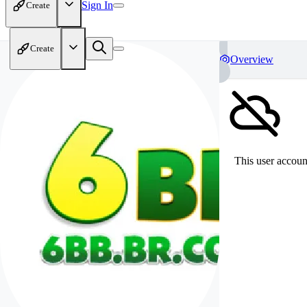
Sign In
Create
Create
Overview
This user account