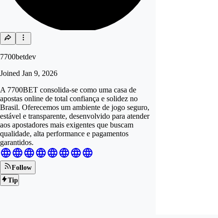
7700betdev
Joined
Jan 9, 2026
A 7700BET consolida-se como uma casa de
apostas online de total confiança e solidez no
Brasil. Oferecemos um ambiente de jogo seguro,
estável e transparente, desenvolvido para atender
aos apostadores mais exigentes que buscam
qualidade, alta performance e pagamentos
garantidos.
Follow
Tip