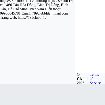
https://789clubb.fit/ Tên thương hiệu: 789club Địa
chỉ: 466 Tân Hòa Đông, Bình Trị Đông, Bình
Tân, Hồ Chí Minh, Việt Nam Điện thoại:
09966045781 Email:
789clubbfit@gmail.com
Trang web: https://789clubb.fit/
©
Terms
Civitai
of
2026
Service