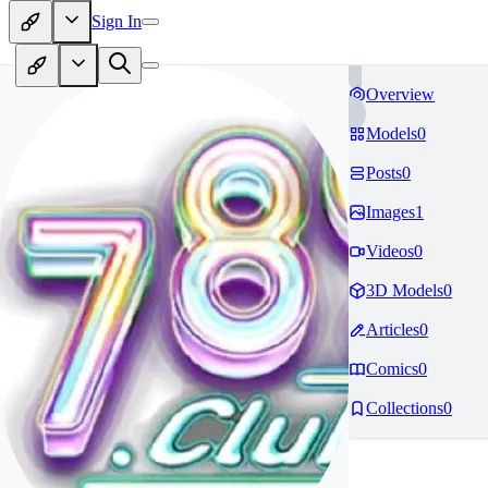
Sign In
Overview
Models
0
Posts
0
Images
1
Videos
0
3D Models
0
Articles
0
Comics
0
Collections
0