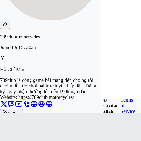
789clubmotorcycles
Joined
Jul 5, 2025
Hồ Chí Minh
789club là cổng game bài mang đến cho người
chơi nhiều trò chơi bài trực tuyến hấp dẫn. Đăng
ký ngay nhận thưởng lên đến 199k nạp đầu.
Website: https://789club.motorcycles/
©
Terms
Civitai
of
2026
Service
Follow
Tip