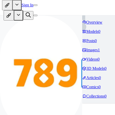
Sign In
Overview
Models
0
Posts
0
Images
1
Videos
0
3D Models
0
Articles
0
Comics
0
Collections
0