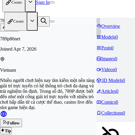
Sign In
Create
78
Create
Overview
Models
0
789p86net
Posts
0
Joined
Apr 7, 2026
Images
0
Videos
0
Vietnam
Nhiều người chơi hiện nay tìm kiếm một nền tảng
3D Models
0
giải trí trực tuyến có hệ thống trò chơi đa dạng và
trải nghiệm ổn định. Trong số đó, 789P được biết
Articles
0
đến như một cổng giải trí trực tuyến với nhiều trò
chơi hấp dẫn từ cá cược thể thao, casino live đến
Comics
0
slot game hiện đại.
Collections
0
Follow
Tip