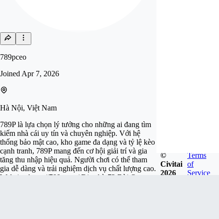
789pceo
Joined
Apr 7, 2026
Hà Nội, Việt Nam
789P là lựa chọn lý tưởng cho những ai đang tìm
kiếm nhà cái uy tín và chuyên nghiệp. Với hệ
thống bảo mật cao, kho game đa dạng và tỷ lệ kèo
cạnh tranh, 789P mang đến cơ hội giải trí và gia
©
Terms
tăng thu nhập hiệu quả. Người chơi có thể tham
Civitai
of
gia dễ dàng và trải nghiệm dịch vụ chất lượng cao.
2026
Service
Website: https://789p.ceo/ Địa chỉ: 73 Bùi Quang
Là, Phường 12, An Hội Tây, Hồ Chí Minh,
Vietnam Email: suppo
Follow