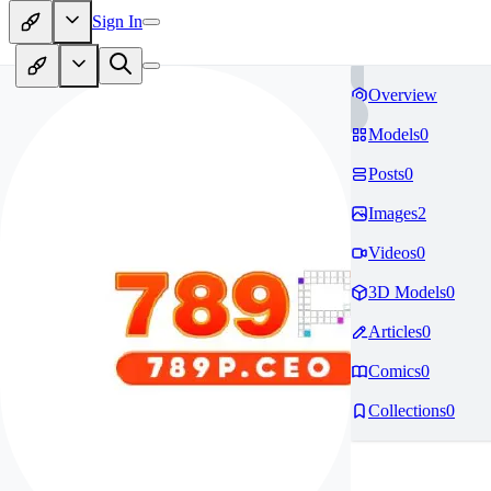
Sign In
Overview
Models
0
Posts
0
Images
2
Videos
0
3D Models
0
Articles
0
Comics
0
Collections
0