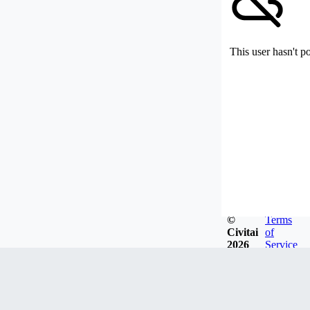
This user hasn't p
©
Terms
Civitai
of
2026
Service