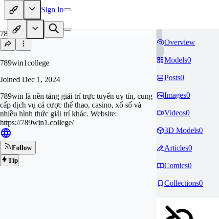
Sign In
78
Overview
Models
0
789win1college
Posts
0
Joined
Dec 1, 2024
Images
0
789win là nền tảng giải trí trực tuyến uy tín, cung
cấp dịch vụ cá cược thể thao, casino, xổ số và
Videos
0
nhiều hình thức giải trí khác. Website:
https://789win1.college/
3D Models
0
Articles
0
Follow
Tip
Comics
0
Collections
0