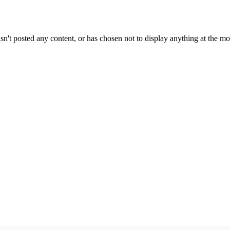
sn't posted any content, or has chosen not to display anything at the m