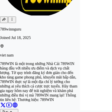
789winnguru
Joined
Jul 18, 2025
viet nam
789WIN là một trong những Nhà Cái 789WIN
hàng đầu với nhiều ưu điểm và dịch vụ chất
lượng. Từ quy trình đăng ký đơn giản cho đến
kho tàng game phong phú, khuyến mãi hấp dẫn,
789WIN thực sự là một địa chỉ lý tưởng cho
những ai yêu thích cá cược trực tuyến. Hãy tham
gia ngay hôm nay để trải nghiệm và khám phá
những điều thú vị mà 789WIN mang lại! Thông
tin liên hệ: Thương hiệu: 789WIN