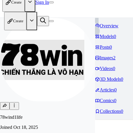
Sign In
Create
Create
Overview
Models
0
Posts
0
Images
2
Videos
0
3D Models
0
Articles
0
Comics
0
Collections
0
78wind1life
Joined
Oct 18, 2025