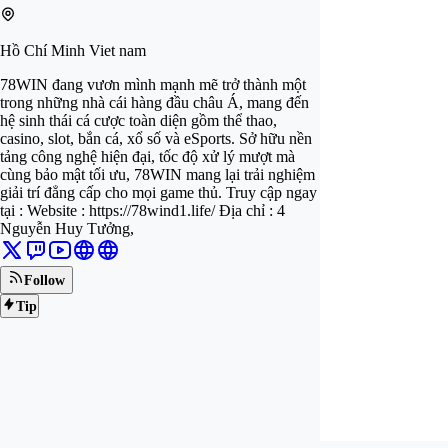
Hồ Chí Minh Viet nam
78WIN đang vươn mình mạnh mẽ trở thành một
trong những nhà cái hàng đầu châu Á, mang đến
hệ sinh thái cá cược toàn diện gồm thể thao,
casino, slot, bắn cá, xổ số và eSports. Sở hữu nền
tảng công nghệ hiện đại, tốc độ xử lý mượt mà
cùng bảo mật tối ưu, 78WIN mang lại trải nghiệm
giải trí đẳng cấp cho mọi game thủ. Truy cập ngay
tại : Website : https://78wind1.life/ Địa chỉ : 4
Nguyễn Huy Tưởng,
Follow
Tip