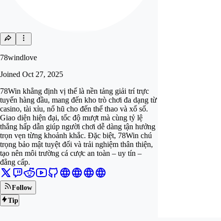
78windlove
Joined
Oct 27, 2025
78Win khẳng định vị thế là nền tảng giải trí trực
tuyến hàng đầu, mang đến kho trò chơi đa dạng từ
casino, tài xỉu, nổ hũ cho đến thể thao và xổ số.
Giao diện hiện đại, tốc độ mượt mà cùng tỷ lệ
thắng hấp dẫn giúp người chơi dễ dàng tận hưởng
trọn vẹn từng khoảnh khắc. Đặc biệt, 78Win chú
trọng bảo mật tuyệt đối và trải nghiệm thân thiện,
tạo nên môi trường cá cược an toàn – uy tín –
đẳng cấp.
Follow
Tip