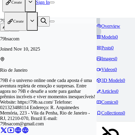
Sign In
Create
79
Create
Overview
Models
0
79bsacom
Posts
0
Joined
Nov 10, 2025
Images
0
Videos
0
Rio de Janeiro
79B é o universo online onde cada aposta é uma
3D Models
0
aventura repleta de emoção e surpresas. Entre
agora no 79B e desafie a sorte para ganhar
Articles
0
prêmios incríveis e viver momentos inesquecíveis!
Website: https://79b.sa.com/ Telefone:
Comics
0
021323488114 Endereço: R. Arquimedes
Memória, 223 - Vila da Penha, Rio de Janeiro -
Collections
0
RJ, 21210-070, Brazil E-mail:
79bsacom@gmail.com