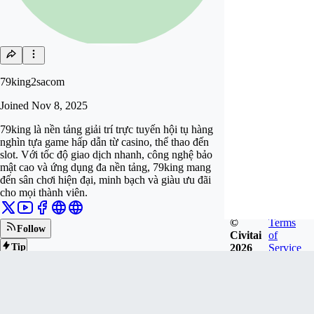
79king2sacom
Joined
Nov 8, 2025
79king là nền tảng giải trí trực tuyến hội tụ hàng
nghìn tựa game hấp dẫn từ casino, thể thao đến
slot. Với tốc độ giao dịch nhanh, công nghệ bảo
mật cao và ứng dụng đa nền tảng, 79king mang
đến sân chơi hiện đại, minh bạch và giàu ưu đãi
cho mọi thành viên.
©
Terms
Follow
Civitai
of
2026
Service
Tip