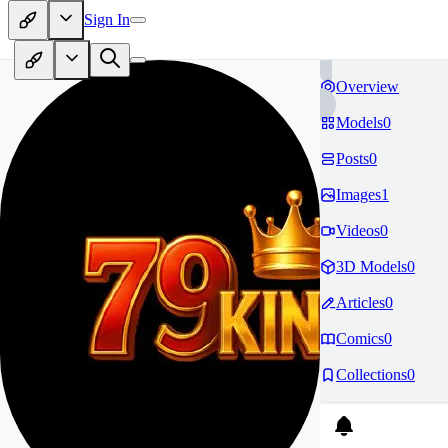
Sign In
Overview
Models
0
Posts
0
Images
1
Videos
0
3D Models
0
Articles
0
Comics
0
Collections
0