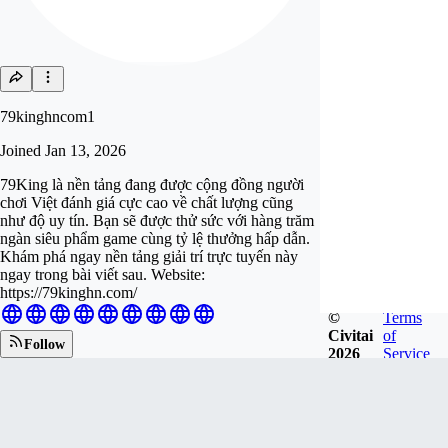
79kinghncom1
Joined
Jan 13, 2026
79King là nền tảng đang được cộng đồng người
chơi Việt đánh giá cực cao về chất lượng cũng
như độ uy tín. Bạn sẽ được thử sức với hàng trăm
ngàn siêu phẩm game cùng tỷ lệ thưởng hấp dẫn.
Khám phá ngay nền tảng giải trí trực tuyến này
ngay trong bài viết sau. Website:
https://79kinghn.com/
©
Terms
Civitai
of
Follow
2026
Service
Tip