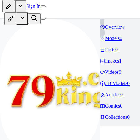
Sign In
Overview
Models
0
Posts
0
Images
1
Videos
0
3D Models
0
Articles
0
Comics
0
Collections
0