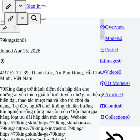
Sign In
79
Overview
Models
0
79kingskin01
Posts
0
Joined
Apr 15, 2026
Images
0
Videos
0
4/37 Đ. TL 39, Thạnh Lộc, An Phú Đông, Hồ Chí
Minh, Việt Nam
3D Models
0
79King đang trở thành điểm đến hấp dẫn cho
những ai yêu thích giải trí trực tuyến nhờ giao diện
Articles
0
hiện đại, thao tác mượt mà và kho trò chơi đa
dạng. Tại đây, người chơi không chỉ tận hưởng
Comics
0
trải nghiệm sống động mà còn có cơ hội tham gia
hàng loạt ưu đãi hấp dẫn mỗi ngày. Website:
Collections
0
https://79king.skin/ https://79king.skin/ban-ca-
79king/ https://79king.skin/casino-79king/
https://79king.skin/da-ga-79king/
https://79king.skin/no-hu-79king/