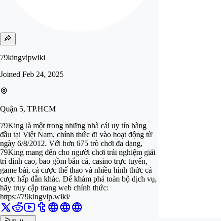
79kingvipwiki
Joined
Feb 24, 2025
Quận 5, TP.HCM
79King là một trong những nhà cái uy tín hàng
đầu tại Việt Nam, chính thức đi vào hoạt động từ
ngày 6/8/2012. Với hơn 675 trò chơi đa dạng,
79King mang đến cho người chơi trải nghiệm giải
trí đỉnh cao, bao gồm bắn cá, casino trực tuyến,
game bài, cá cược thể thao và nhiều hình thức cá
cược hấp dẫn khác. Để khám phá toàn bộ dịch vụ,
hãy truy cập trang web chính thức:
https://79kingvip.wiki/