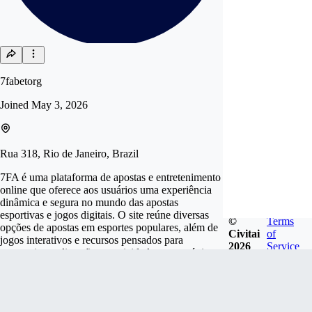
7fabetorg
Joined
May 3, 2026
Rua 318, Rio de Janeiro, Brazil
7FA é uma plataforma de apostas e entretenimento
online que oferece aos usuários uma experiência
dinâmica e segura no mundo das apostas
esportivas e jogos digitais. O site reúne diversas
©
Terms
opções de apostas em esportes populares, além de
Civitai
of
jogos interativos e recursos pensados para
2026
Service
proporcionar diversão e praticidade em um único
lugar. Com foco em tecnologia e facilidade de uso,
a plataforma busca ate